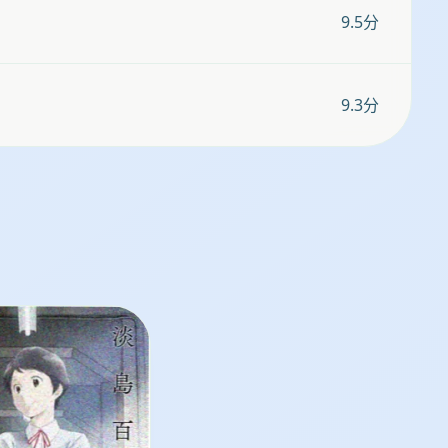
9.5分
9.3分