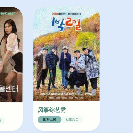
风筝综艺秀
即将上线
秋季爆笑
播